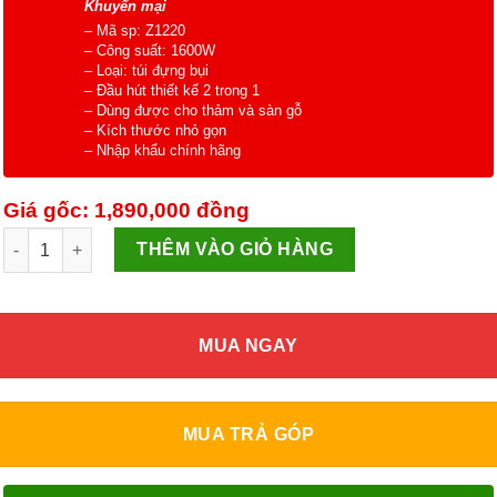
Khuyến mại
– Mã sp: Z1220
– Công suất: 1600W
– Loại: túi đựng bụi
– Đầu hút thiết kế 2 trong 1
– Dùng được cho thảm và sàn gỗ
– Kích thước nhỏ gọn
– Nhập khẩu chính hãng
Giá gốc: 1,890,000
đồng
Máy hút bụi Electrolux Z1220(dùng túi) số lượng
THÊM VÀO GIỎ HÀNG
MUA NGAY
MUA TRẢ GÓP