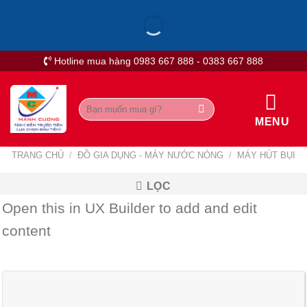
Skip
to
content
Hotline mua hàng 0983 667 888 - 0383 667 888
Tìm
kiếm:
MENU
TRANG CHỦ
/
ĐỒ GIA DỤNG - MÁY NƯỚC NÓNG
/
MÁY HÚT BỤI
LỌC
Open this in UX Builder to add and edit
content