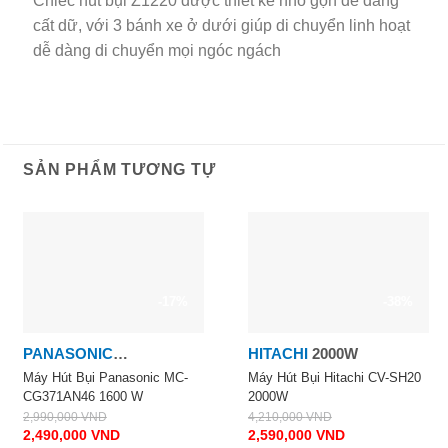
Chiếc hút bụi Z1220 được thiết kế nhỏ gọn dễ dàng
cất dữ, với 3 bánh xe ở dưới giúp di chuyển linh hoạt
dễ dàng di chuyển mọi ngóc ngách
SẢN PHẨM TƯƠNG TỰ
-17%
-38%
PANASONIC
HITACHI
2000W
PANASONIC 1600W
Máy Hút Bụi Panasonic MC-
Máy Hút Bụi Hitachi CV-SH20
CG371AN46 1600 W
2000W
2,990,000
VND
4,210,000
VND
2,490,000
VND
2,590,000
VND