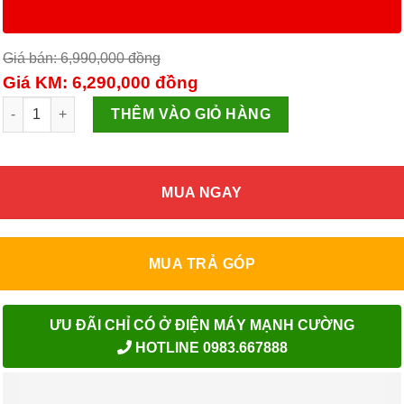
Giá bán: 6,990,000
đồng
Giá KM: 6,290,000
đồng
Máy giặt Toshiba 9kg AW-G1000GV WG số lượng
THÊM VÀO GIỎ HÀNG
MUA NGAY
MUA TRẢ GÓP
ƯU ĐÃI CHỈ CÓ Ở ĐIỆN MÁY MẠNH CƯỜNG
HOTLINE 0983.667888