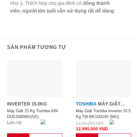
như ý. Thích hợp cho gia đình có
đông thành
viên
,
người lớn tuổi vẫn sử dụng rất dễ dàng
.
SẢN PHẨM TƯƠNG TỰ
-7%
INVERTER 15.0KG
TOSHIBA
MÁY GIẶT
TOSHIBA INVERTER 10.5
Máy Giặt 15 Kg Toshiba AW-
Máy Giặt Toshiba Inverter 10.5
DUG1600WV(SK)
Kg TW-BK115G4V (MG)
KG
Liên hệ
13,900,000
VND
12,990,000
VND