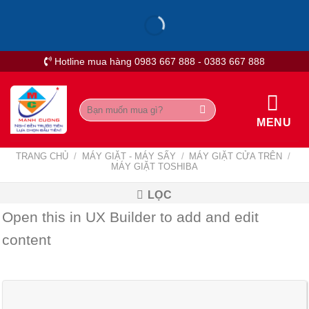
Skip
to
content
Hotline mua hàng 0983 667 888 - 0383 667 888
Tìm
kiếm:
MENU
TRANG CHỦ
/
MÁY GIẶT - MÁY SẤY
/
MÁY GIẶT CỬA TRÊN
/
MÁY GIẶT TOSHIBA
LỌC
Open this in UX Builder to add and edit
content