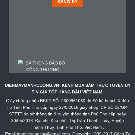
DIENMAYMANHCUONG.VN- KÊNH MUA SẮM TRỰC TUYẾN UY
TIN GIÁ TỐT HÀNG ĐẦU VIỆT NAM.
Giấy chứng nhận ĐKKD SỐ: 2600961030 do Sở kế hoạch & đầu
Tư Tỉnh Phú Thọ cấp ngày 27/5/2016 giây phép ICP SỐ 02/GP-
STTTT do sở thông tin & truyền thông tỉnh Phú Thọ cấp ngày
30/05/2016. Địa chỉ: Khu phố, Thị Trấn Thanh Thủy, Huyện
Thanh Thủy, Tỉnh Phú Thọ, Việt Nam .
Email:manhcuongitpc@gmail.com. Copyright 1999-2017 Công Ty