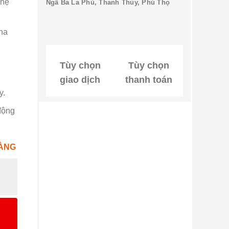
ghệ
Ngã Ba La Phù, Thanh Thủy, Phú Thọ
pha
g
Tùy chọn
Tùy chọn
giao dịch
thanh toán
y.
 động
ÀNG