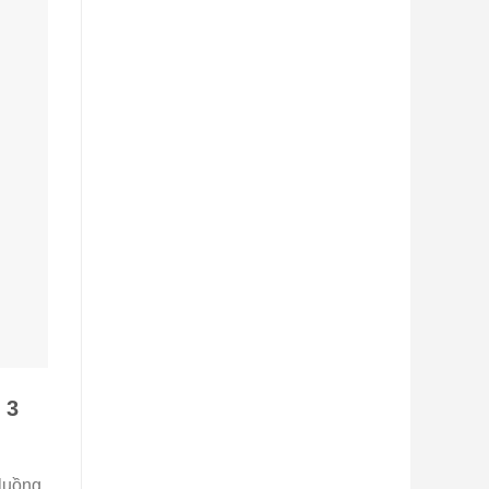
 3
 luồng