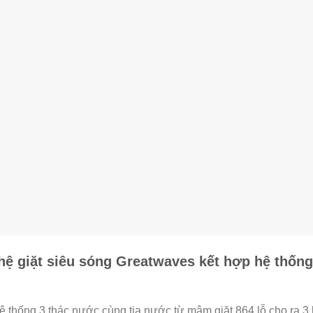
hệ giặt siêu sóng Greatwaves kết hợp hệ thống
 thống 3 thác nước cùng tia nước từ mâm giặt 864 lỗ cho ra 3