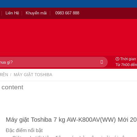
Liên Hệ
Khuyến mãi
0983 667 888
Thời gian 
Từ 7h00 đến
TRÊN
/
MÁY GIẶT TOSHIBA
 content
Máy giặt Toshiba 7 kg AW-K800AV(WW) Mới 2
Đặc điểm nổi bật