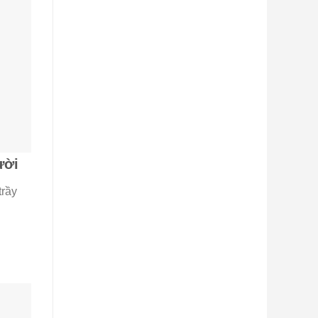
ười
trầy