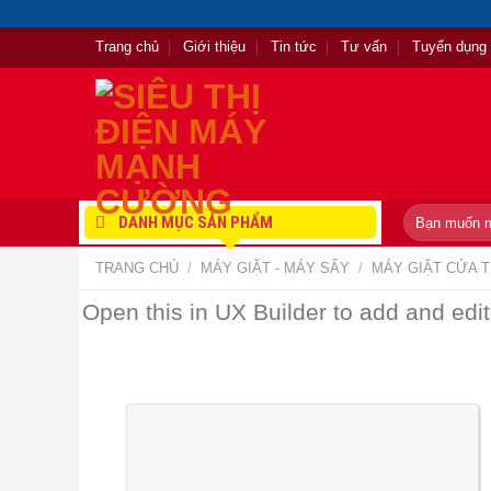
Skip
to
Trang chủ
Giới thiệu
Tin tức
Tư vấn
Tuyển dụng
content
Tìm
DANH MỤC SẢN PHẨM
kiếm:
TRANG CHỦ
/
MÁY GIẶT - MÁY SẤY
/
MÁY GIẶT CỬA 
Open this in UX Builder to add and edit