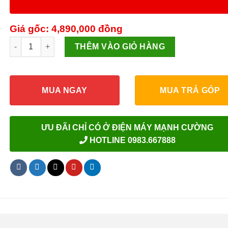
Giá gốc: 4,890,000
đồng
Máy giặt Toshiba 7 kg AW-K800AV(WW) Mới 2020 số lượng
THÊM VÀO GIỎ HÀNG
MUA NGAY
MUA TRẢ GÓP
ƯU ĐÃI CHỈ CÓ Ở ĐIỆN MÁY MẠNH CƯỜNG
HOTLINE 0983.667888