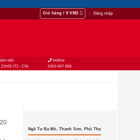
Giỏ hàng /
0
VND
Đăng nhập
làm việc
Hotline
 22h00 (T2 - CN)
0383 667 888
020
Ngã Tư Ba Mỏ, Thanh Sơn, Phú Thọ