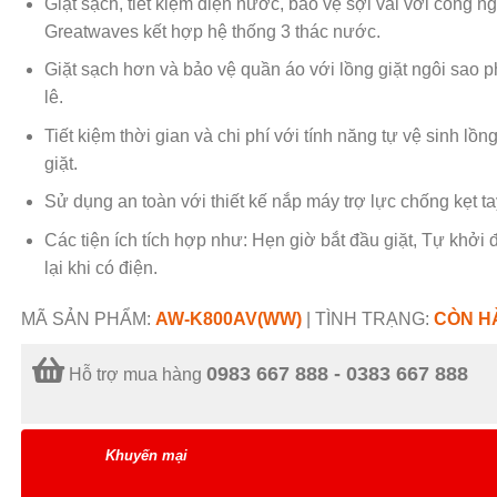
Giặt sạch, tiết kiệm điện nước, bảo vệ sợi vải với công n
Greatwaves kết hợp hệ thống 3 thác nước.
Giặt sạch hơn và bảo vệ quần áo với lồng giặt ngôi sao 
lê.
Tiết kiệm thời gian và chi phí với tính năng tự vệ sinh lồn
giặt.
Sử dụng an toàn với thiết kế nắp máy trợ lực chống kẹt ta
Các tiện ích tích hợp như: Hẹn giờ bắt đầu giặt, Tự khởi
lại khi có điện.
MÃ SẢN PHẨM:
AW-K800AV(WW)
|
TÌNH TRẠNG:
CÒN H
0983 667 888 - 0383 667 888
Hỗ trợ mua hàng
Khuyến mại