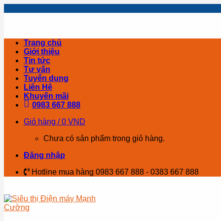
Skip
to
content
Trang chủ
Giới thiệu
Tin tức
Tư vấn
Tuyển dụng
Liên Hệ
Khuyến mãi
0983 667 888
Giỏ hàng /
0
VND
Chưa có sản phẩm trong giỏ hàng.
Đăng nhập
Hotline mua hàng 0983 667 888 - 0383 667 888