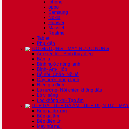
iphone
oppo
Samsung
Nokia
Huawei
Masstel
Realme
Tablet
Phụ kiện
ĐỒ GIA DỤNG – MÁY NƯỚC NÓNG
Ấm siêu tốc- Bình thủy điện
Bàn là
Bình nước nóng lạnh
Bình- Ấm- Hộp
Bộ nồi- Chảo- Nồi lẻ
Cây nước nóng lạnh
Điện gia đình
Lò nướng- Nồi chiên không dầu
Lò vi sóng
Lọc không khí- Tạo ẩm
BẾP GA – BẾP GA ÂM – BẾP ĐIỆN TỪ – MÁ
Bếp ga dương
Bếp ga âm
Bếp điện từ
Máy hút mùi