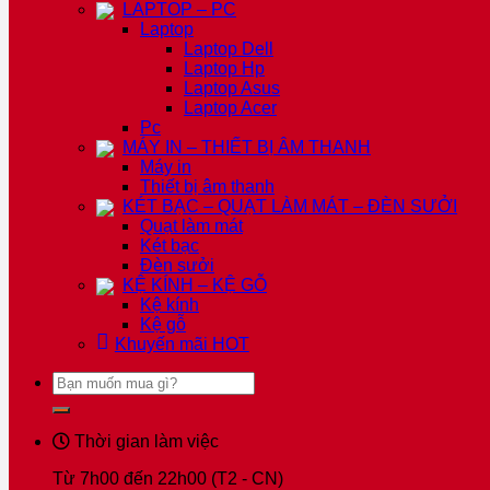
LAPTOP – PC
Laptop
Laptop Dell
Laptop Hp
Laptop Asus
Laptop Acer
Pc
MÁY IN – THIẾT BỊ ÂM THANH
Máy in
Thiết bị âm thanh
KÉT BẠC – QUẠT LÀM MÁT – ĐÈN SƯỞI
Quạt làm mát
Két bạc
Đèn sưởi
KỆ KÍNH – KỆ GỖ
Kệ kính
Kệ gỗ
Khuyến mãi
HOT
Tìm
kiếm:
Thời gian làm việc
Từ 7h00 đến 22h00 (T2 - CN)