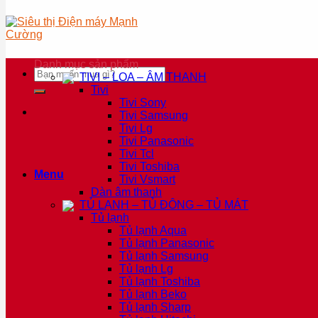
Danh mục sản phẩm
Tìm
TIVI – LOA – ÂM THANH
kiếm:
Tivi
Tivi Sony
Tivi Samsung
Tivi Lg
Tivi Panasonic
Tivi Tcl
Tivi Toshiba
Menu
Tivi Vsmart
Dàn âm thanh
TỦ LẠNH – TỦ ĐÔNG – TỦ MÁT
Tủ lạnh
Tủ lạnh Aqua
Tủ lạnh Panasonic
Tủ lạnh Samsung
Tủ lạnh Lg
Tủ lạnh Toshiba
Tủ lạnh Beko
Tủ lạnh Sharp