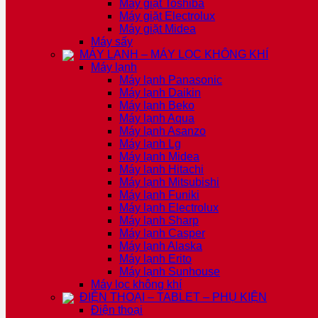
Máy giặt Toshiba
Máy giặt Electrolux
Máy giặt Midea
Máy sấy
MÁY LẠNH – MÁY LỌC KHÔNG KHÍ
Máy lạnh
Máy lạnh Panasonic
Máy lạnh Daikin
Máy lạnh Beko
Máy lạnh Aqua
Máy lạnh Asanzo
Máy lạnh Lg
Máy lạnh Midea
Máy lạnh Hitachi
Máy lạnh Mitsubishi
Máy lạnh Funiki
Máy lạnh Electrolux
Máy lạnh Sharp
Máy lạnh Casper
Máy lạnh Alaska
Máy lạnh Erito
Máy lạnh Sunhouse
Máy lọc không khí
ĐIỆN THOẠI – TABLET – PHỤ KIỆN
Điện thoại