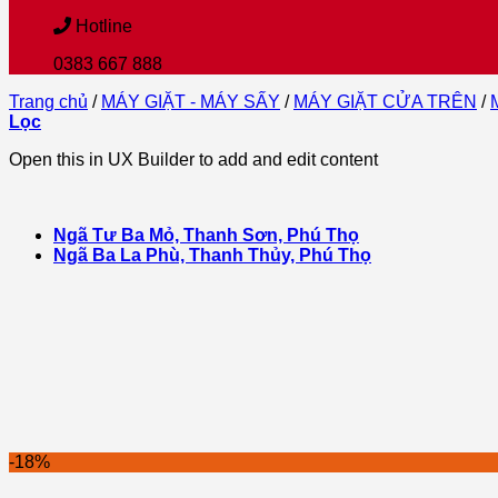
Hotline
0383 667 888
Trang chủ
/
MÁY GIẶT - MÁY SẤY
/
MÁY GIẶT CỬA TRÊN
/
Lọc
Open this in UX Builder to add and edit content
Ngã Tư Ba Mỏ, Thanh Sơn, Phú Thọ
Ngã Ba La Phù, Thanh Thủy, Phú Thọ
-18%