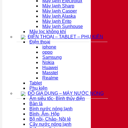
Máy lạnh Electrolux
Máy lạnh Sharp
Máy lạnh Casper
Máy lạnh Alaska
Máy lạnh Erito
Máy lạnh Sunhouse
Máy lọc không khí
ĐIỆN THOẠI – TABLET – PHỤ KIỆN
Điện thoại
iphone
oppo
Samsung
Nokia
Huawei
Masstel
Realme
Tablet
Phụ kiện
ĐỒ GIA DỤNG – MÁY NƯỚC NÓNG
Ấm siêu tốc- Bình thủy điện
Bàn là
Bình nước nóng lạnh
Bình- Ấm- Hộp
Bộ nồi- Chảo- Nồi lẻ
Cây nước nóng lạnh