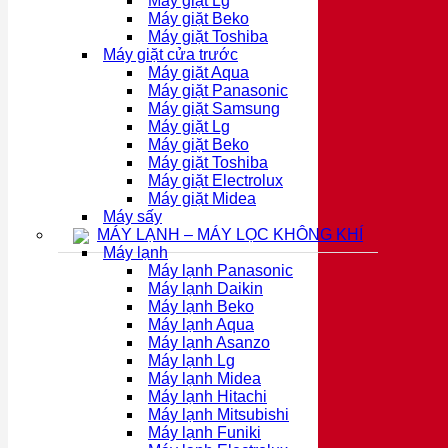
Máy giặt Lg
Máy giặt Beko
Máy giặt Toshiba
Máy giặt cửa trước
Máy giặt Aqua
Máy giặt Panasonic
Máy giặt Samsung
Máy giặt Lg
Máy giặt Beko
Máy giặt Toshiba
Máy giặt Electrolux
Máy giặt Midea
Máy sấy
MÁY LẠNH – MÁY LỌC KHÔNG KHÍ
Máy lạnh
Máy lạnh Panasonic
Máy lạnh Daikin
Máy lạnh Beko
Máy lạnh Aqua
Máy lạnh Asanzo
Máy lạnh Lg
Máy lạnh Midea
Máy lạnh Hitachi
Máy lạnh Mitsubishi
Máy lạnh Funiki