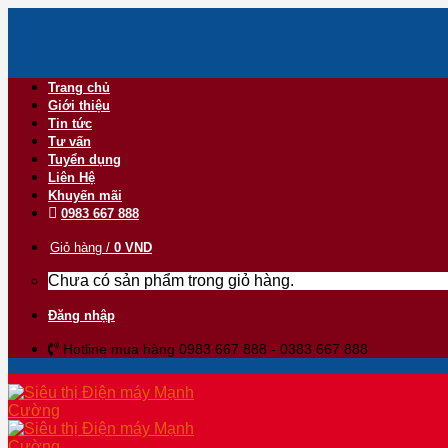
Skip
to
content
Trang chủ
Giới thiệu
Tin tức
Tư vấn
Tuyển dụng
Liên Hệ
Khuyến mãi
0983 667 888
Giỏ hàng /
0
VND
Chưa có sản phẩm trong giỏ hàng.
Đăng nhập
Hotline mua hàng 0983 667 888 - 0383 667 888