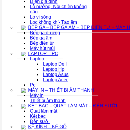
Điện gia đình
Lò nướng- Nồi chiên không
dầu
Lò vi sóng
Lọc không khí- Tạo ẩm
BẾP GA – BẾP GA ÂM – BẾP ĐIỆN TỪ – MÁY 
Bếp ga dương
Bếp ga âm
Bếp điện từ
Máy hút mùi
LAPTOP – PC
Laptop
Laptop Dell
Laptop Hp
Laptop Asus
Laptop Acer
Pc
MÁY IN – THIẾT BỊ ÂM THANH
Máy in
Thiết bị âm thanh
KÉT BẠC – QUẠT LÀM MÁT – ĐÈN SƯỞI
Quạt làm mát
Két bạc
Đèn sưởi
KỆ KÍNH – KỆ GỖ