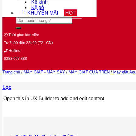
Kệ kính
Kệ gỗ
KHUYẾN MÃI
HOT
Tìm
kiếm:
Thời gian làm việc
Từ 7h00 đến 22h00 (T2 - CN)
Hotline
0383 667 888
Trang chủ
/
MÁY GIẶT - MÁY SẤY
/
MÁY GIẶT CỬA TRÊN
/
Máy giặt Aq
Lọc
Open this in UX Builder to add and edit content