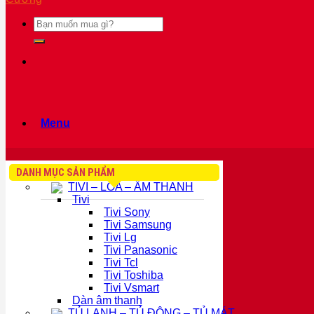
Tìm
kiếm:
Menu
DANH MỤC SẢN PHẨM
TIVI – LOA – ÂM THANH
Tivi
Tivi Sony
Tivi Samsung
Tivi Lg
Tivi Panasonic
Tivi Tcl
Tivi Toshiba
Tivi Vsmart
Dàn âm thanh
TỦ LẠNH – TỦ ĐÔNG – TỦ MÁT