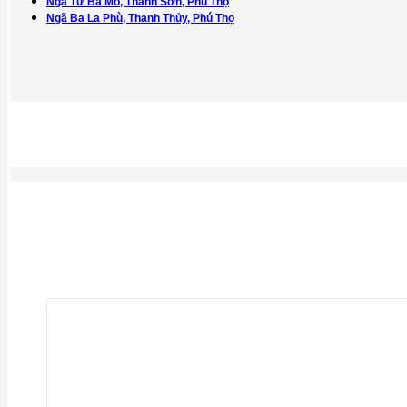
Ngã Tư Ba Mỏ, Thanh Sơn, Phú Thọ
Ngã Ba La Phù, Thanh Thủy, Phú Thọ