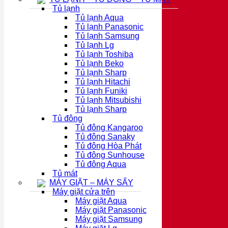
Tủ lạnh
Tủ lạnh Aqua
Tủ lạnh Panasonic
Tủ lạnh Samsung
Tủ lạnh Lg
Tủ lạnh Toshiba
Tủ lạnh Beko
Tủ lạnh Sharp
Tủ lạnh Hitachi
Tủ lạnh Funiki
Tủ lạnh Mitsubishi
Tủ lạnh Sharp
Tủ đông
Tủ đông Kangaroo
Tủ đông Sanaky
Tủ đông Hòa Phát
Tủ đông Sunhouse
Tủ đông Aqua
Tủ mát
MÁY GIẶT – MÁY SẤY
Máy giặt cửa trên
Máy giặt Aqua
Máy giặt Panasonic
Máy giặt Samsung