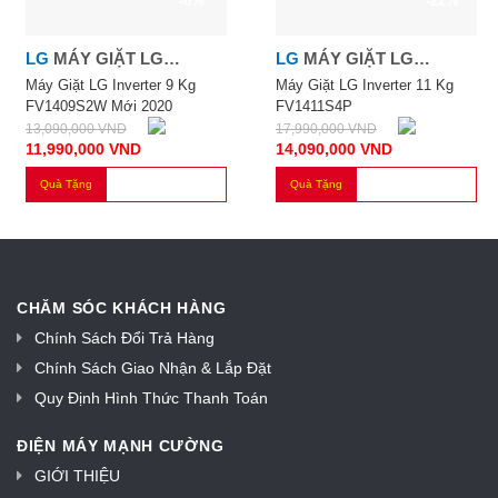
-8%
-22%
LG
MÁY GIẶT LG
LG
MÁY GIẶT LG
INVERTER 9 KG
INVERTER 11 KG
Máy Giặt LG Inverter 9 Kg
Máy Giặt LG Inverter 11 Kg
FV1409S2W Mới 2020
FV1411S4P
FV1409S2W
FV1411S4P
13,090,000
VND
17,990,000
VND
11,990,000
VND
14,090,000
VND
Quà Tặng
Quà Tặng
CHĂM SÓC KHÁCH HÀNG
Chính Sách Đổi Trả Hàng
Chính Sách Giao Nhận & Lắp Đặt
Quy Định Hình Thức Thanh Toán
ĐIỆN MÁY MẠNH CƯỜNG
GIỚI THIỆU