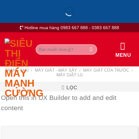
Skip
to
content
Hotline mua hàng 0983 667 888 - 0383 667 888
Tìm
kiếm:
MENU
TRANG CHỦ
/
MÁY GIẶT - MÁY SẤY
/
MÁY GIẶT CỬA TRƯỚC
/
MÁY GIẶT LG
LỌC
Open this in UX Builder to add and edit
content