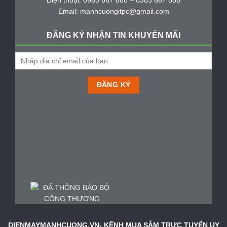
Điện thoại: 0983 667 888 – 0383 667 888
Email: manhcuongitpc@gmail.com
ĐĂNG KÝ NHẬN TIN KHUYẾN MÃI
DIENMAYMANHCUONG.VN- KÊNH MUA SẮM TRỰC TUYẾN UY