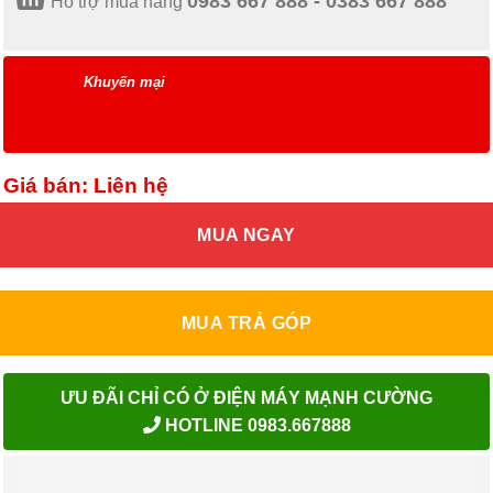
0983 667 888 - 0383 667 888
Hỗ trợ mua hàng
Khuyến mại
Giá bán: Liên hệ
MUA NGAY
MUA TRẢ GÓP
ƯU ĐÃI CHỈ CÓ Ở ĐIỆN MÁY MẠNH CƯỜNG
HOTLINE 0983.667888