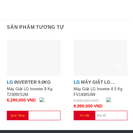
SẢN PHẨM TƯƠNG TỰ
-6%
LG
INVERTER 9.0KG
LG
MÁY GIẶT LG
INVERTER 8.5 KG
Máy Giặt LG Inverter 9 Kg
Máy Giặt LG Inverter 8.5 Kg
T2309VS2M
FV1408S4W
6,290,000
VND
9,600,000
VND
8,990,000
VND
Quà Tặng
Ưu đãi
Giá tốt