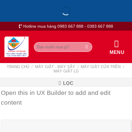
Skip
to
content
Hotline mua hàng 0983 667 888 - 0383 667 888
Tìm
kiếm:
MENU
TRANG CHỦ
/
MÁY GIẶT - MÁY SẤY
/
MÁY GIẶT CỬA TRÊN
/
MÁY GIẶT LG
LỌC
Open this in UX Builder to add and edit
content