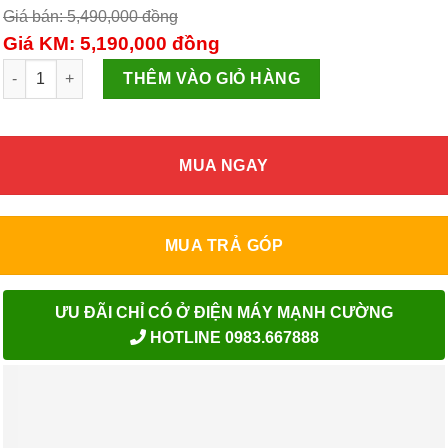
Giá bán: 5,490,000
đồng
Giá KM: 5,190,000
đồng
Máy giặt 8.5Kg LG T2108VSPM Smart Inverter số lượng
THÊM VÀO GIỎ HÀNG
MUA NGAY
MUA TRẢ GÓP
ƯU ĐÃI CHỈ CÓ Ở ĐIỆN MÁY MẠNH CƯỜNG
HOTLINE 0983.667888