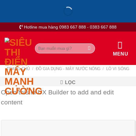
Skip
to
content
Hotline mua hàng 0983 667 888 - 0383 667 888
Tìm
kiếm:
MENU
TRANG CHỦ
/
ĐỒ GIA DỤNG - MÁY NƯỚC NÓNG
/
LÒ VI SÓNG
LỌC
Open this in UX Builder to add and edit
content