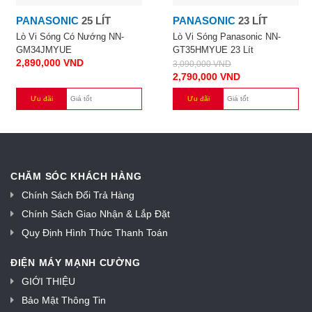
PANASONIC
25 LÍT
PANASONIC
23 LÍT
Lò Vi Sóng Có Nướng NN-
Lò Vi Sóng Panasonic NN-
GM34JMYUE
GT35HMYUE 23 Lít
2,890,000
VND
3,090,000
VND
2,790,000
VND
Ưu đãi
Giá tốt
Ưu đãi
Giá tốt
CHĂM SÓC KHÁCH HÀNG
Chính Sách Đổi Trả Hàng
Chính Sách Giao Nhận & Lắp Đặt
Quy Định Hình Thức Thanh Toán
ĐIỆN MÁY MẠNH CƯỜNG
GIỚI THIỆU
Bảo Mật Thông Tin