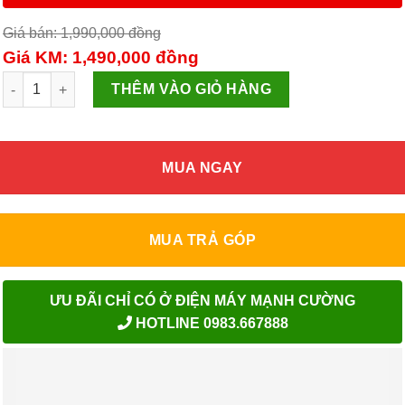
Giá bán: 1,990,000
đồng
Giá KM: 1,490,000
đồng
Lò vi sóng Sharp 20 Lít R-203VN-M số lượng
THÊM VÀO GIỎ HÀNG
MUA NGAY
MUA TRẢ GÓP
ƯU ĐÃI CHỈ CÓ Ở ĐIỆN MÁY MẠNH CƯỜNG
HOTLINE 0983.667888