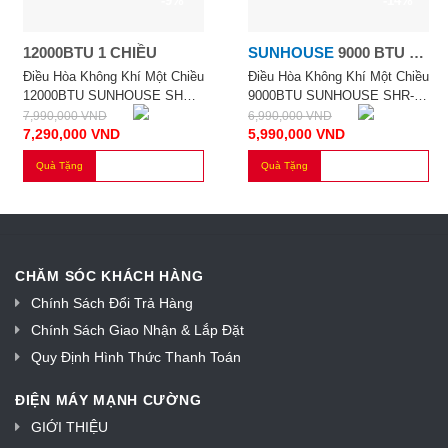
-9%
-14%
12000BTU 1 CHIỀU
SUNHOUSE
9000 BTU 1
CHIỀU
Điều Hòa Không Khí Một Chiều
Điều Hòa Không Khí Một Chiều
12000BTU SUNHOUSE SHR-
9000BTU SUNHOUSE SHR-
AW12C110
AW09C110
7,990,000
VND
6,990,000
VND
7,290,000
VND
5,990,000
VND
Quà Tặng
Quà Tặng
CHĂM SÓC KHÁCH HÀNG
Chính Sách Đổi Trả Hàng
Chính Sách Giao Nhận & Lắp Đặt
Quy Định Hình Thức Thanh Toán
ĐIỆN MÁY MẠNH CƯỜNG
GIỚI THIỆU