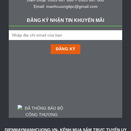
Email: manhcuongitpc@gmail.com
ĐĂNG KÝ NHẬN TIN KHUYẾN MÃI
DIENMAYMANHCUONG.VN- KÊNH MUA SẮM TRỰC TUYẾN UY