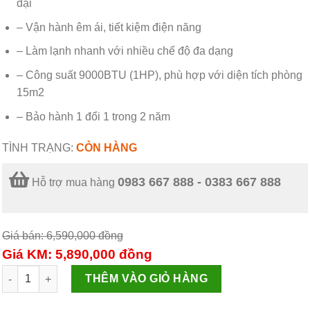
đại
– Vận hành êm ái, tiết kiệm điện năng
– Làm lạnh nhanh với nhiều chế độ đa dạng
– Công suất 9000BTU (1HP), phù hợp với diện tích phòng
15m2
– Bảo hành 1 đổi 1 trong 2 năm
TÌNH TRẠNG:
CÒN HÀNG
0983 667 888 - 0383 667 888
Hỗ trợ mua hàng
Giá bán: 6,590,000
đồng
Giá KM: 5,890,000
đồng
Điều hòa không khí một chiều 9000BTU SUNHOUSE SHR-AW09C1
THÊM VÀO GIỎ HÀNG