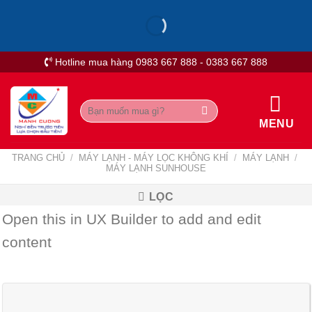
Skip
to
content
Hotline mua hàng 0983 667 888 - 0383 667 888
Tìm
kiếm:
MENU
TRANG CHỦ
/
MÁY LẠNH - MÁY LỌC KHÔNG KHÍ
/
MÁY LẠNH
/
MÁY LẠNH SUNHOUSE
LỌC
Open this in UX Builder to add and edit
content