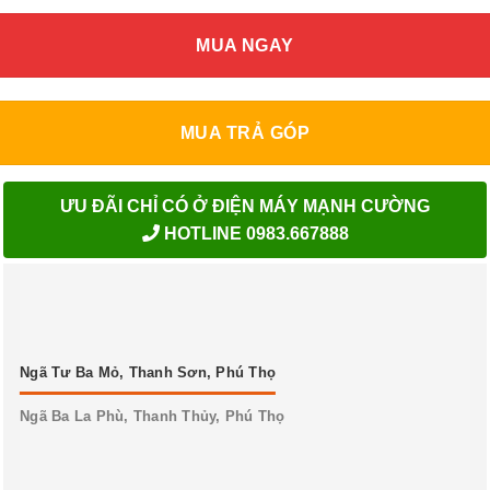
MUA NGAY
MUA TRẢ GÓP
ƯU ĐÃI CHỈ CÓ Ở ĐIỆN MÁY MẠNH CƯỜNG
HOTLINE 0983.667888
Ngã Tư Ba Mỏ, Thanh Sơn, Phú Thọ
Ngã Ba La Phù, Thanh Thủy, Phú Thọ