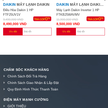
DAIKIN
MÁY LẠNH DAIKIN
DAIKIN
MÁY LẠNH DAIKIN
INVERTER 1 HP
Điều Hòa Daikin 1 HP
Máy Lạnh Daikin Inverter 1 HP
FTF25UV1V
FTKB25WAVMV
FTKB25WAVMV
9,490,000
VND
11,900,000
VND
8,490,000
VND
8,500,000
VND
Ưu đãi
Giá tốt
Ưu đãi
Giá tốt
CHĂM SÓC KHÁCH HÀNG
Chính Sách Đổi Trả Hàng
Chính Sách Giao Nhận & Lắp Đặt
Quy Định Hình Thức Thanh Toán
ĐIỆN MÁY MẠNH CƯỜNG
GIỚI THIỆU