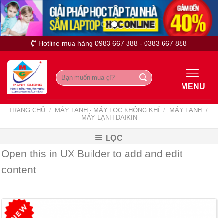
Skip
to
content
Hotline mua hàng 0983 667 888 - 0383 667 888
Tìm
kiếm:
MENU
TRANG CHỦ
/
MÁY LẠNH - MÁY LỌC KHÔNG KHÍ
/
MÁY LẠNH
/
MÁY LẠNH DAIKIN
LỌC
Open this in UX Builder to add and edit
content