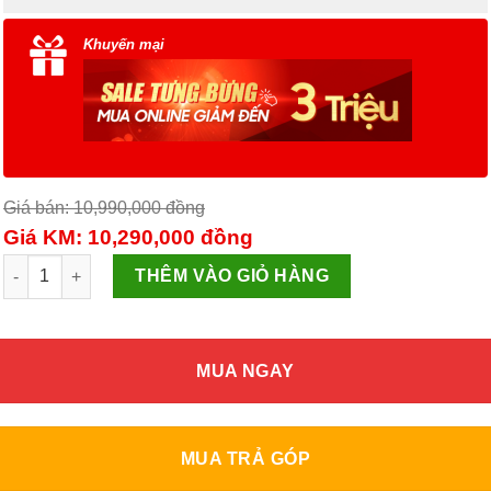
Khuyến mại
Giá bán: 10,990,000
đồng
Giá KM: 10,290,000
đồng
Điều hòa Daikin Inverter 8500 BTU FTKA25UAVMV số lượng
THÊM VÀO GIỎ HÀNG
MUA NGAY
MUA TRẢ GÓP