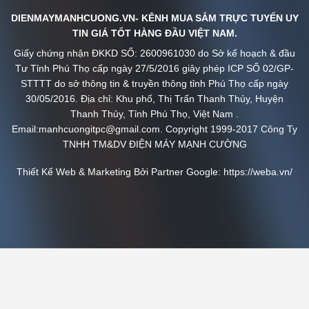
DIENMAYMANHCUONG.VN- KÊNH MUA SẮM TRỰC TUYẾN UY
TIN GIÁ TỐT HÀNG ĐẦU VIỆT NAM.
Giấy chứng nhận ĐKKD SỐ: 2600961030 do Sở kế hoạch & đầu
Tư Tỉnh Phú Thọ cấp ngày 27/5/2016 giây phép ICP SỐ 02/GP-
STTTT do sở thông tin & truyền thông tỉnh Phú Thọ cấp ngày
30/05/2016. Địa chỉ: Khu phố, Thị Trấn Thanh Thủy, Huyện
Thanh Thủy, Tỉnh Phú Thọ, Việt Nam .
Email:manhcuongitpc@gmail.com. Copyright 1999-2017 Công Ty
TNHH TM&DV ĐIỆN MÁY MẠNH CƯỜNG
Thiết Kế Web & Marketing Bởi Partner Google:
https://weba.vn/