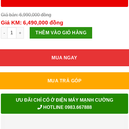
Giá bán: 6,990,000
đồng
Giá KM: 6,490,000
đồng
Điều hòa Asanzo 1 chiều 12000BTU S12N66 số lượng
THÊM VÀO GIỎ HÀNG
MUA NGAY
MUA TRẢ GÓP
ƯU ĐÃI CHỈ CÓ Ở ĐIỆN MÁY MẠNH CƯỜNG
HOTLINE 0983.667888