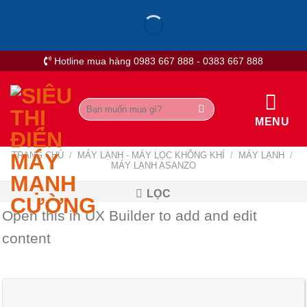
Skip
to
content
Hotline mua hàng 0983 667 888 - 0383 667 888
Tìm
kiếm:
MENU
TRANG CHỦ
/
MÁY LẠNH - MÁY LỌC KHÔNG KHÍ
/
MÁY LẠNH
/
MÁY LẠNH ASANZO
LỌC
Open this in UX Builder to add and edit
content