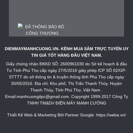
DIENMAYMANHCUONG.VN- KÊNH MUA SẮM TRỰC TUYẾN UY
TIN GIÁ TỐT HÀNG ĐẦU VIỆT NAM.
Giấy chứng nhận ĐKKD SỐ: 2600961030 do Sở kế hoạch & đầu
Tư Tỉnh Phú Thọ cấp ngày 27/5/2016 giây phép ICP SỐ 02/GP-
STTTT do sở thông tin & truyền thông tỉnh Phú Thọ cấp ngày
30/05/2016. Địa chỉ: Khu phố, Thị Trấn Thanh Thủy, Huyện
Thanh Thủy, Tỉnh Phú Thọ, Việt Nam .
Email:manhcuongitpc@gmail.com. Copyright 1999-2017 Công Ty
TNHH TM&DV ĐIỆN MÁY MẠNH CƯỜNG
Thiết Kế Web & Marketing Bởi Partner Google:
https://weba.vn/