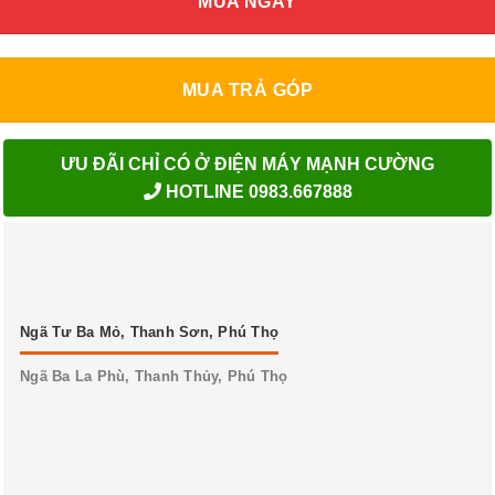
MUA NGAY
MUA TRẢ GÓP
ƯU ĐÃI CHỈ CÓ Ở ĐIỆN MÁY MẠNH CƯỜNG
HOTLINE 0983.667888
Ngã Tư Ba Mỏ, Thanh Sơn, Phú Thọ
Ngã Ba La Phù, Thanh Thủy, Phú Thọ