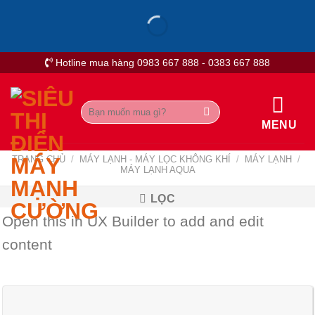
Skip
to
content
Hotline mua hàng 0983 667 888 - 0383 667 888
Tìm
kiếm:
MENU
TRANG CHỦ
/
MÁY LẠNH - MÁY LỌC KHÔNG KHÍ
/
MÁY LẠNH
/
MÁY LẠNH AQUA
LỌC
Open this in UX Builder to add and edit
content