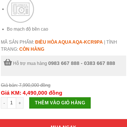
Bo mạch độ bền cao
MÃ SẢN PHẨM:
ĐIỀU HÒA AQUA AQA-KCR9PA
|
TÌNH
TRẠNG:
CÒN HÀNG
0983 667 888 - 0383 667 888
Hỗ trợ mua hàng
Giá bán: 7,990,000
đồng
Giá KM: 4,490,000
đồng
Điều hòa Aqua AQA-KCR9PA số lượng
THÊM VÀO GIỎ HÀNG