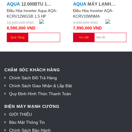
AQUA
12.000BTU 1
AQUA
MÁY LẠNH
CHIỀU INVERTER
INVERTER AQA-
Điều Hòa Inverter Aqua AQA-
Điều Hòa Inverter AQA-
KCRV12WGSB 1,5 HP
KCRV10WNMA
KCRV10WNMA
10,000,000
VND
9,490,000
VND
8,590,000
VND
7,990,000
VND
Quà Tặng
Ưu đãi
Giá tốt
CHĂM SÓC KHÁCH HÀNG
Chính Sách Đổi Trả Hàng
Chính Sách Giao Nhận & Lắp Đặt
Quy Định Hình Thức Thanh Toán
ĐIỆN MÁY MẠNH CƯỜNG
GIỚI THIỆU
Bảo Mật Thông Tin
Chính Sách Bảo Hành