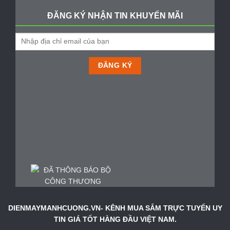
ĐĂNG KÝ NHẬN TIN KHUYẾN MÃI
DIENMAYMANHCUONG.VN- KÊNH MUA SẮM TRỰC TUYẾN UY
TIN GIÁ TỐT HÀNG ĐẦU VIỆT NAM.