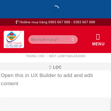
Skip
to
content
Hotline mua hàng 0983 667 888 - 0383 667 888
Tìm
kiếm:
MENU
TRANG CHỦ
/
MÁY LẠNH NAGAKAWA
LỌC
Open this in UX Builder to add and edit
content