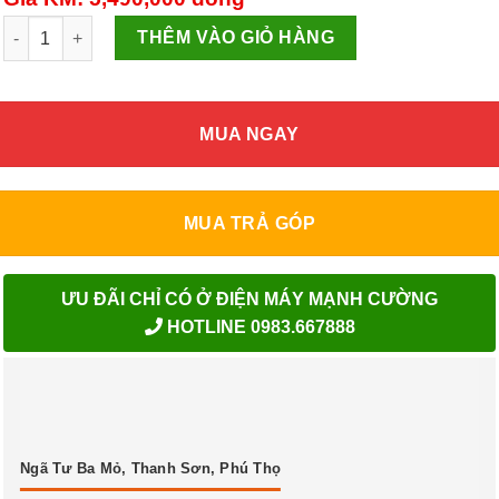
Điều hòa 1 chiều Nagakawa NS-C12R2T30 12000 Btu số lượng
THÊM VÀO GIỎ HÀNG
MUA NGAY
MUA TRẢ GÓP
ƯU ĐÃI CHỈ CÓ Ở ĐIỆN MÁY MẠNH CƯỜNG
HOTLINE 0983.667888
Ngã Tư Ba Mỏ, Thanh Sơn, Phú Thọ