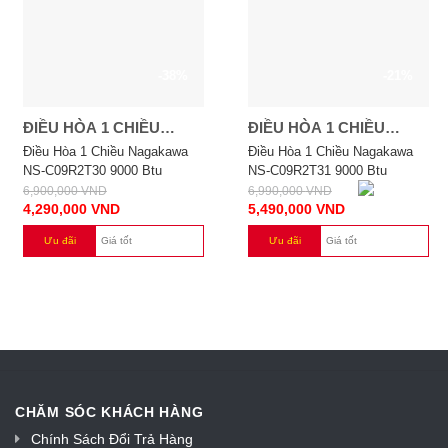
-38%
-21%
ĐIỀU HÒA 1 CHIỀU
ĐIỀU HÒA 1 CHIỀU
NAGAKAWA NS-
NAGAKAWA NS-
Điều Hòa 1 Chiều Nagakawa
Điều Hòa 1 Chiều Nagakawa
NS-C09R2T30 9000 Btu
NS-C09R2T31 9000 Btu
C09R2T30 9000 BTU
C09R2T31 9000 BTU
6,900,000
VND
6,990,000
VND
4,290,000
VND
5,490,000
VND
Ưu đãi
Giá tốt
Ưu đãi
Giá tốt
CHĂM SÓC KHÁCH HÀNG
Chính Sách Đổi Trả Hàng