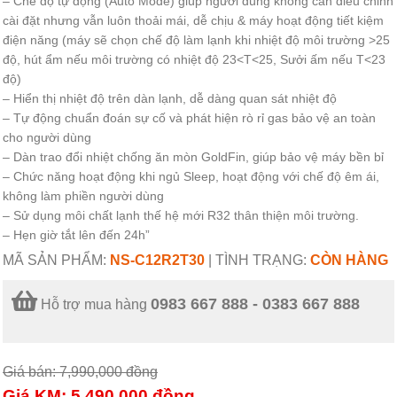
– Chế độ tự động (Auto Mode) giúp người dùng không cần điều chỉnh
cài đặt nhưng vẫn luôn thoải mái, dễ chịu & máy hoạt động tiết kiệm
điện năng (máy sẽ chọn chế độ làm lạnh khi nhiệt độ môi trường >25
độ, hút ẩm nếu môi trường có nhiệt độ 23<T<25, Sưởi ấm nếu T<23
độ)
– Hiển thị nhiệt độ trên dàn lạnh, dễ dàng quan sát nhiệt độ
– Tự động chuẩn đoán sự cố và phát hiện rò rỉ gas bảo vệ an toàn
cho người dùng
– Dàn trao đổi nhiệt chống ăn mòn GoldFin, giúp bảo vệ máy bền bỉ
– Chức năng hoạt động khi ngủ Sleep, hoạt động với chế độ êm ái,
không làm phiền người dùng
– Sử dụng môi chất lạnh thế hệ mới R32 thân thiện môi trường.
– Hẹn giờ tắt lên đến 24h”
MÃ SẢN PHẨM:
NS-C12R2T30
|
TÌNH TRẠNG:
CÒN HÀNG
0983 667 888 - 0383 667 888
Hỗ trợ mua hàng
Giá bán: 7,990,000
đồng
Giá KM: 5,490,000
đồng