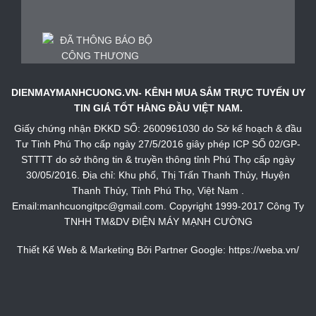
DIENMAYMANHCUONG.VN- KÊNH MUA SẮM TRỰC TUYẾN UY
TIN GIÁ TỐT HÀNG ĐẦU VIỆT NAM.
Giấy chứng nhận ĐKKD SỐ: 2600961030 do Sở kế hoạch & đầu
Tư Tỉnh Phú Thọ cấp ngày 27/5/2016 giây phép ICP SỐ 02/GP-
STTTT do sở thông tin & truyền thông tỉnh Phú Thọ cấp ngày
30/05/2016. Địa chỉ: Khu phố, Thị Trấn Thanh Thủy, Huyện
Thanh Thủy, Tỉnh Phú Thọ, Việt Nam .
Email:manhcuongitpc@gmail.com. Copyright 1999-2017 Công Ty
TNHH TM&DV ĐIỆN MÁY MẠNH CƯỜNG
Thiết Kế Web & Marketing Bởi Partner Google:
https://weba.vn/