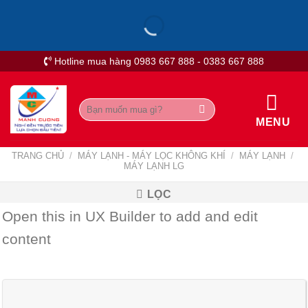
Skip
to
content
Hotline mua hàng 0983 667 888 - 0383 667 888
Tìm
kiếm:
MENU
TRANG CHỦ
/
MÁY LẠNH - MÁY LỌC KHÔNG KHÍ
/
MÁY LẠNH
/
MÁY LẠNH LG
LỌC
Open this in UX Builder to add and edit
content