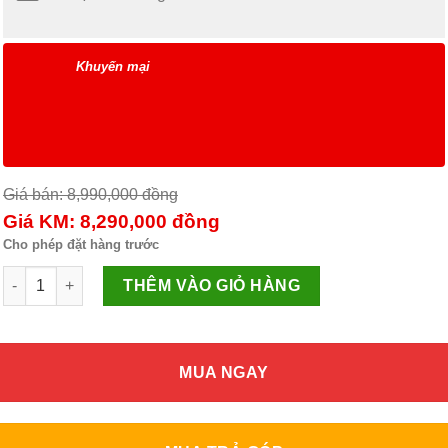
Khuyến mại
Giá bán: 8,990,000
đồng
Giá KM: 8,290,000
đồng
Cho phép đặt hàng trước
Điều hòa 1 chiều Inverter LG V10ENV 9.200BTU Dual Cool số lượ
THÊM VÀO GIỎ HÀNG
MUA NGAY