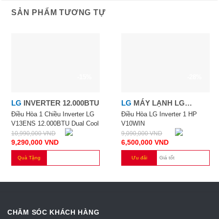
SẢN PHẨM TƯƠNG TỰ
-15%
-28%
LG
INVERTER 12.000BTU
LG
MÁY LẠNH LG
INVERTER 1 HP V10WIN
Điều Hòa 1 Chiều Inverter LG
Điều Hòa LG Inverter 1 HP
V13ENS 12.000BTU Dual Cool
V10WIN
10,990,000
VND
9,090,000
VND
9,290,000
VND
6,500,000
VND
Quà Tặng
Ưu đãi
Giá tốt
CHĂM SÓC KHÁCH HÀNG