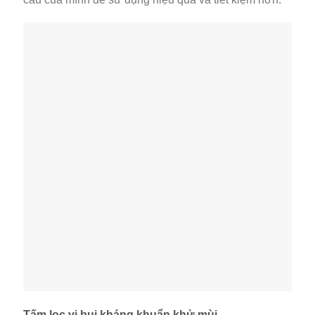
Tấm lọc vi bụi kháng khuẩn khử mùi