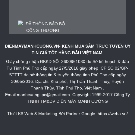
DIENMAYMANHCUONG.VN- KÊNH MUA SẮM TRỰC TUYẾN UY
TIN GIÁ TỐT HÀNG ĐẦU VIỆT NAM.
Giấy chứng nhận ĐKKD SỐ: 2600961030 do Sở kế hoạch & đầu
Tư Tỉnh Phú Thọ cấp ngày 27/5/2016 giây phép ICP SỐ 02/GP-
STTTT do sở thông tin & truyền thông tỉnh Phú Thọ cấp ngày
30/05/2016. Địa chỉ: Khu phố, Thị Trấn Thanh Thủy, Huyện
Thanh Thủy, Tỉnh Phú Thọ, Việt Nam .
Email:manhcuongitpc@gmail.com. Copyright 1999-2017 Công Ty
TNHH TM&DV ĐIỆN MÁY MẠNH CƯỜNG
Thiết Kế Web & Marketing Bởi Partner Google:
https://weba.vn/