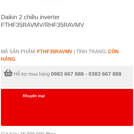
Daikin 2 chiều inverter
FTHF35RAVMV/RHF35RAVMV
MÃ SẢN PHẨM:
FTHF35RAVMV
|
TÌNH TRẠNG:
CÒN
HÀNG
0983 667 888 - 0383 667 888
Hỗ trợ mua hàng
Khuyến mại