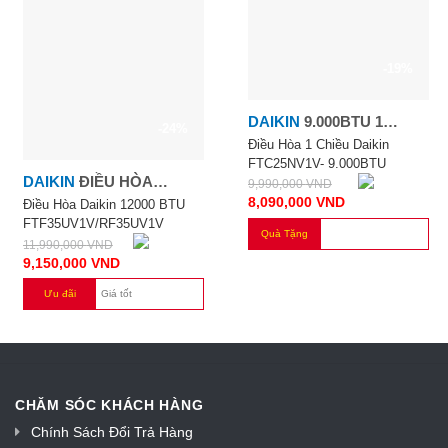
-19%
DAIKIN
9.000BTU 1
-24%
CHIỀU
Điều Hòa 1 Chiều Daikin
FTC25NV1V- 9.000BTU
DAIKIN
ĐIỀU HÒA
9,990,000
VND
8,090,000
VND
DAIKIN 12000 BTU
Điều Hòa Daikin 12000 BTU
FTF35UV1V/RF35UV1V
FTF35UV1V/RF35UV1V
Quà Tặng
11,990,000
VND
9,150,000
VND
Ưu đãi
Giá tốt
CHĂM SÓC KHÁCH HÀNG
Chính Sách Đổi Trả Hàng