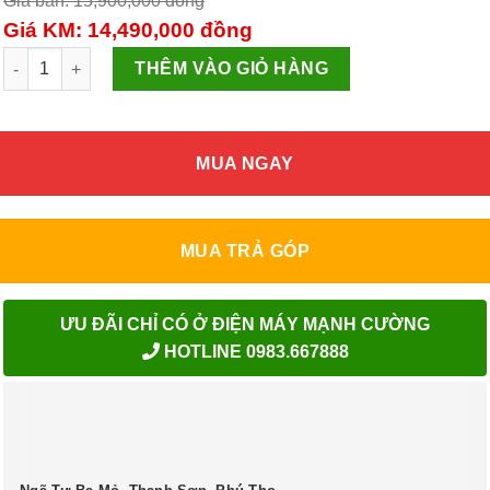
Giá bán: 15,900,000
đồng
Giá KM: 14,490,000
đồng
Daikin 2 chiều inverter FTHF35RAVMV/RHF35RAVMV số lượng
THÊM VÀO GIỎ HÀNG
MUA NGAY
MUA TRẢ GÓP
ƯU ĐÃI CHỈ CÓ Ở ĐIỆN MÁY MẠNH CƯỜNG
HOTLINE 0983.667888