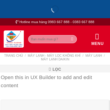
Skip
to
content
Hotline mua hàng 0983 667 888 - 0383 667 888
Tìm
kiếm:
MENU
TRANG CHỦ
/
MÁY LẠNH - MÁY LỌC KHÔNG KHÍ
/
MÁY LẠNH
/
MÁY LẠNH DAIKIN
LỌC
Open this in UX Builder to add and edit
content