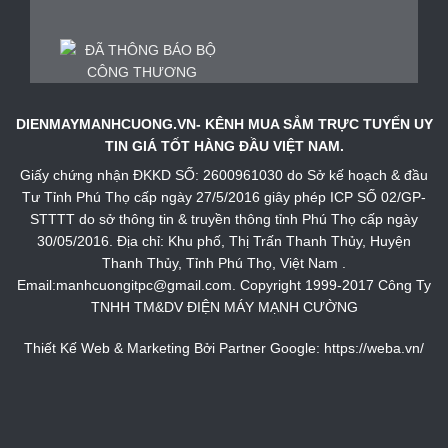
DIENMAYMANHCUONG.VN- KÊNH MUA SẮM TRỰC TUYẾN UY
TIN GIÁ TỐT HÀNG ĐẦU VIỆT NAM.
Giấy chứng nhận ĐKKD SỐ: 2600961030 do Sở kế hoạch & đầu
Tư Tỉnh Phú Thọ cấp ngày 27/5/2016 giây phép ICP SỐ 02/GP-
STTTT do sở thông tin & truyền thông tỉnh Phú Thọ cấp ngày
30/05/2016. Địa chỉ: Khu phố, Thị Trấn Thanh Thủy, Huyện
Thanh Thủy, Tỉnh Phú Thọ, Việt Nam .
Email:manhcuongitpc@gmail.com. Copyright 1999-2017 Công Ty
TNHH TM&DV ĐIỆN MÁY MẠNH CƯỜNG
Thiết Kế Web & Marketing Bởi Partner Google:
https://weba.vn/