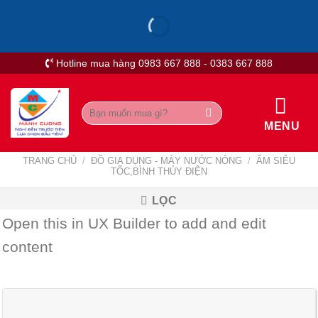
Skip
to
content
Hotline mua hàng 0983 667 888 - 0383 667 888
Tìm
kiếm:
MENU
TRANG CHỦ
/
ĐỒ GIA DỤNG - MÁY NƯỚC NÓNG
/
ẤM SIÊU
TỐC,BÌNH THỦY ĐIỆN
LỌC
Open this in UX Builder to add and edit
content