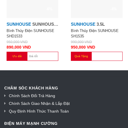
-6%
-4%
SUNHOUSE
SUNHOUSE
SUNHOUSE
3.5L
3.3L
Bình Thủy Điện SUNHOUSE
Bình Thủy Điện SUNHOUSE
SHD1533
SH1535
950,000
VND
990,000
VND
890,000
VND
950,000
VND
Ưu đãi
Giá tốt
Quà Tặng
CHĂM SÓC KHÁCH HÀNG
Chính Sách Đổi Trả Hàng
Chính Sách Giao Nhận & Lắp Đặt
Quy Định Hình Thức Thanh Toán
ĐIỆN MÁY MẠNH CƯỜNG