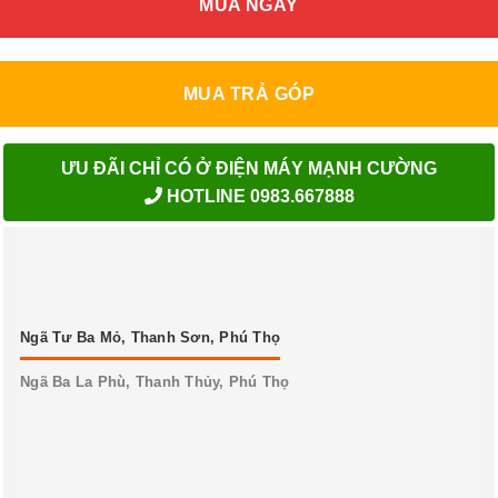
MUA NGAY
MUA TRẢ GÓP
ƯU ĐÃI CHỈ CÓ Ở ĐIỆN MÁY MẠNH CƯỜNG
HOTLINE 0983.667888
Ngã Tư Ba Mỏ, Thanh Sơn, Phú Thọ
Ngã Ba La Phù, Thanh Thủy, Phú Thọ