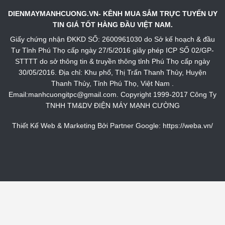
DIENMAYMANHCUONG.VN- KÊNH MUA SẮM TRỰC TUYẾN UY
TIN GIÁ TỐT HÀNG ĐẦU VIỆT NAM.
Giấy chứng nhận ĐKKD SỐ: 2600961030 do Sở kế hoạch & đầu
Tư Tỉnh Phú Thọ cấp ngày 27/5/2016 giây phép ICP SỐ 02/GP-
STTTT do sở thông tin & truyền thông tỉnh Phú Thọ cấp ngày
30/05/2016. Địa chỉ: Khu phố, Thị Trấn Thanh Thủy, Huyện
Thanh Thủy, Tỉnh Phú Thọ, Việt Nam .
Email:manhcuongitpc@gmail.com. Copyright 1999-2017 Công Ty
TNHH TM&DV ĐIỆN MÁY MẠNH CƯỜNG
Thiết Kế Web & Marketing Bởi Partner Google:
https://weba.vn/