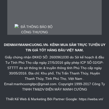
DIENMAYMANHCUONG.VN- KÊNH MUA SẮM TRỰC TUYẾN UY
TIN GIÁ TỐT HÀNG ĐẦU VIỆT NAM.
Giấy chứng nhận ĐKKD SỐ: 2600961030 do Sở kế hoạch & đầu
Tư Tỉnh Phú Thọ cấp ngày 27/5/2016 giây phép ICP SỐ 02/GP-
STTTT do sở thông tin & truyền thông tỉnh Phú Thọ cấp ngày
30/05/2016. Địa chỉ: Khu phố, Thị Trấn Thanh Thủy, Huyện
Thanh Thủy, Tỉnh Phú Thọ, Việt Nam .
Email:manhcuongitpc@gmail.com. Copyright 1999-2017 Công Ty
TNHH TM&DV ĐIỆN MÁY MẠNH CƯỜNG
Thiết Kế Web & Marketing Bởi Partner Google:
https://weba.vn/