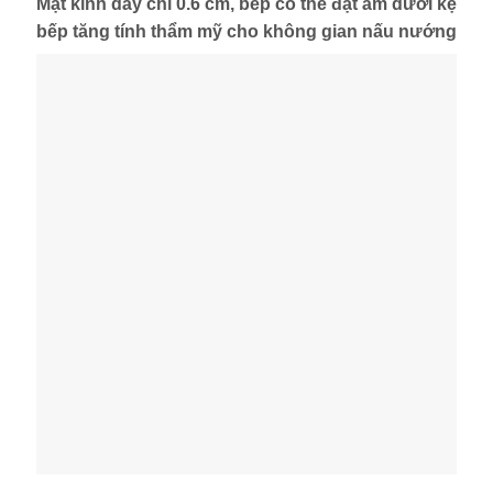
Mặt kính dày chỉ 0.6 cm, bếp có thể đặt âm dưới kệ
bếp tăng tính thẩm mỹ cho không gian nấu nướng