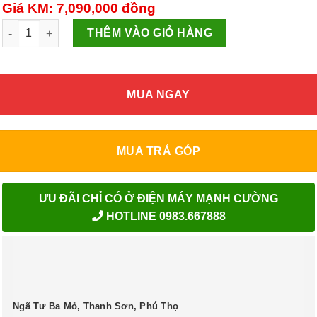
Giá KM: 7,090,000
đồng
Bếp từ đôi Kangaroo KG438I số lượng
THÊM VÀO GIỎ HÀNG
MUA NGAY
MUA TRẢ GÓP
ƯU ĐÃI CHỈ CÓ Ở ĐIỆN MÁY MẠNH CƯỜNG
HOTLINE 0983.667888
Ngã Tư Ba Mỏ, Thanh Sơn, Phú Thọ