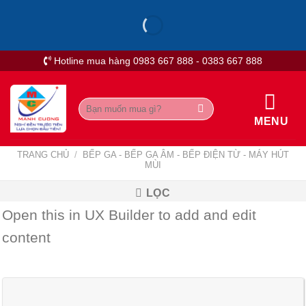
Skip
to
content
Hotline mua hàng 0983 667 888 - 0383 667 888
Tìm
kiếm:
MENU
TRANG CHỦ
/
BẾP GA - BẾP GA ÂM - BẾP ĐIỆN TỪ - MÁY HÚT
MÙI
LỌC
Open this in UX Builder to add and edit
content