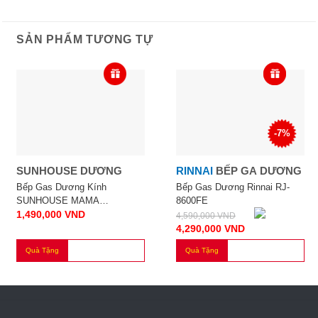
SẢN PHẨM TƯƠNG TỰ
-7%
SUNHOUSE DƯƠNG
RINNAI
BẾP GA DƯƠNG
Bếp Gas Dương Kính
Bếp Gas Dương Rinnai RJ-
SUNHOUSE MAMA
8600FE
1,490,000
VND
MMB0781S
4,590,000
VND
4,290,000
VND
Quà Tặng
Quà Tặng