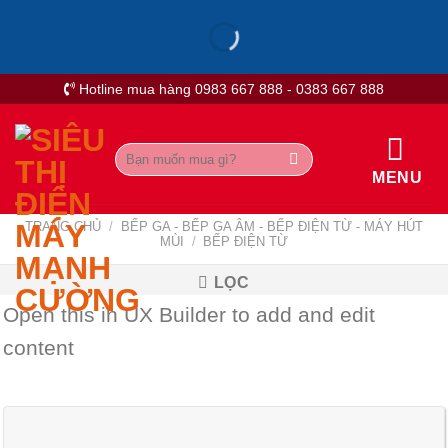
Skip
to
content
Hotline mua hàng 0983 667 888 - 0383 667 888
Tìm
kiếm:
MENU
TRANG CHỦ
/
BẾP GA - BẾP GA ÂM - BẾP ĐIỆN TỪ - MÁY HÚT
MÙI
/
BẾP ĐIỆN TỪ
LỌC
Open this in UX Builder to add and edit
content