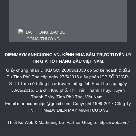
DIENMAYMANHCUONG.VN- KÊNH MUA SẮM TRỰC TUYẾN UY
TIN GIÁ TỐT HÀNG ĐẦU VIỆT NAM.
Giấy chứng nhận ĐKKD SỐ: 2600961030 do Sở kế hoạch & đầu
Tư Tỉnh Phú Thọ cấp ngày 27/5/2016 giây phép ICP SỐ 02/GP-
STTTT do sở thông tin & truyền thông tỉnh Phú Thọ cấp ngày
30/05/2016. Địa chỉ: Khu phố, Thị Trấn Thanh Thủy, Huyện
Thanh Thủy, Tỉnh Phú Thọ, Việt Nam .
Email:manhcuongitpc@gmail.com. Copyright 1999-2017 Công Ty
TNHH TM&DV ĐIỆN MÁY MẠNH CƯỜNG
Thiết Kế Web & Marketing Bởi Partner Google:
https://weba.vn/