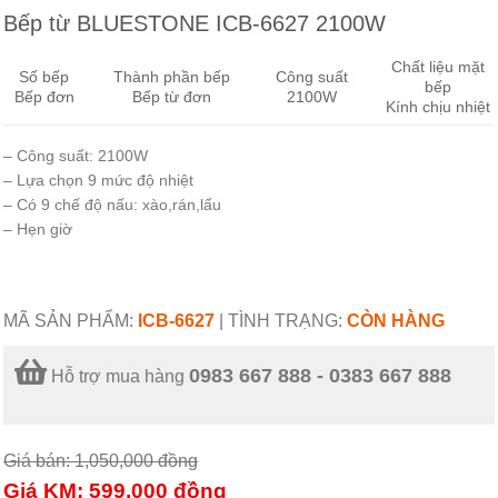
Bếp từ BLUESTONE ICB-6627 2100W
Chất liệu mặt
Số bếp
Thành phần bếp
Công suất
bếp
Bếp đơn
Bếp từ đơn
2100W
Kính chịu nhiệt
– Công suất: 2100W
– Lựa chọn 9 mức độ nhiệt
– Có 9 chế độ nấu: xào,rán,lẩu
– Hẹn giờ
MÃ SẢN PHẨM:
ICB-6627
|
TÌNH TRẠNG:
CÒN HÀNG
0983 667 888 - 0383 667 888
Hỗ trợ mua hàng
Giá bán: 1,050,000
đồng
Giá KM: 599,000
đồng