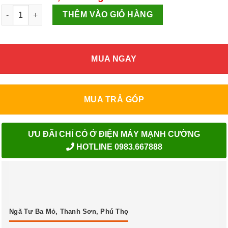
Bếp từ BLUESTONE ICB-6627 2100W số lượng
THÊM VÀO GIỎ HÀNG
MUA NGAY
MUA TRẢ GÓP
ƯU ĐÃI CHỈ CÓ Ở ĐIỆN MÁY MẠNH CƯỜNG
HOTLINE 0983.667888
Ngã Tư Ba Mỏ, Thanh Sơn, Phú Thọ