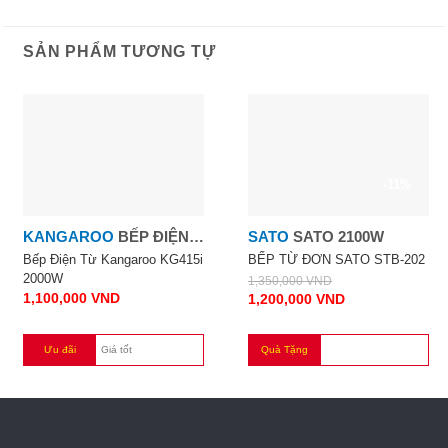
SẢN PHẨM TƯƠNG TỰ
-11%
KANGAROO
BẾP ĐIỆN
SATO
SATO 2100W
TỪ KANGAROO KG415I
Bếp Điện Từ Kangaroo KG415i
BẾP TỪ ĐƠN SATO STB-202
2000W
1,350,000
VND
2000W
1,100,000
VND
1,200,000
VND
Ưu đãi
Giá tốt
Quà Tặng