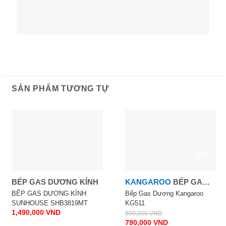
SẢN PHẨM TƯƠNG TỰ
-11%
BẾP GAS DƯƠNG KÍNH
KANGAROO
BẾP GA
DƯƠNG KÍNH
BẾP GAS DƯƠNG KÍNH
Bếp Gas Dương Kangaroo
SUNHOUSE SHB3819MT
KG511
1,490,000
VND
890,000
VND
790,000
VND