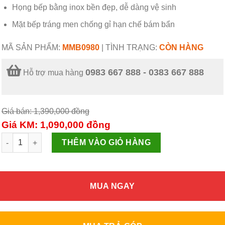
Họng bếp bằng inox bền đẹp, dễ dàng vệ sinh
Mặt bếp tráng men chống gỉ hạn chế bám bẩn
MÃ SẢN PHẨM:
MMB0980
|
TÌNH TRẠNG:
CÒN HÀNG
0983 667 888 - 0383 667 888
Hỗ trợ mua hàng
Giá bán: 1,390,000
đồng
Giá KM: 1,090,000
đồng
BẾP GAS DƯƠNG MẶT MEN SUNHOUSE MAMA MMB0980 số lượ
THÊM VÀO GIỎ HÀNG
MUA NGAY