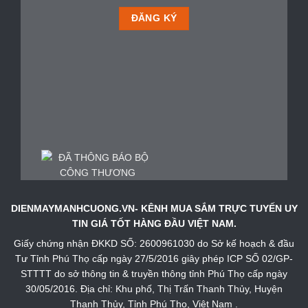
DIENMAYMANHCUONG.VN- KÊNH MUA SẮM TRỰC TUYẾN UY
TIN GIÁ TỐT HÀNG ĐẦU VIỆT NAM.
Giấy chứng nhận ĐKKD SỐ: 2600961030 do Sở kế hoạch & đầu
Tư Tỉnh Phú Thọ cấp ngày 27/5/2016 giây phép ICP SỐ 02/GP-
STTTT do sở thông tin & truyền thông tỉnh Phú Thọ cấp ngày
30/05/2016. Địa chỉ: Khu phố, Thị Trấn Thanh Thủy, Huyện
Thanh Thủy, Tỉnh Phú Thọ, Việt Nam .