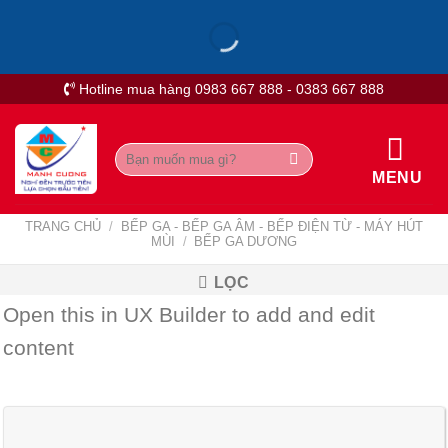
Skip
to
content
Hotline mua hàng 0983 667 888 - 0383 667 888
Tìm
kiếm:
MENU
TRANG CHỦ
/
BẾP GA - BẾP GA ÂM - BẾP ĐIỆN TỪ - MÁY HÚT
MÙI
/
BẾP GA DƯƠNG
LỌC
Open this in UX Builder to add and edit
content