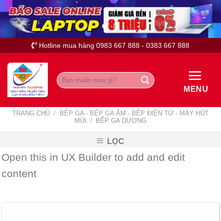
Skip
to
content
Hotline mua hàng 0983 667 888 - 0383 667 888
Tìm
kiếm:
MENU
TRANG CHỦ
/
BẾP GA - BẾP GA ÂM - BẾP ĐIỆN TỪ - MÁY HÚT
MÙI
/
BẾP GA DƯƠNG
LỌC
Open this in UX Builder to add and edit
content