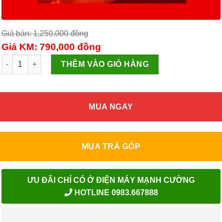
Giá bán: 1,250,000
đồng
Giá KM: 790,000
đồng
Bếp ga dương Sunhouse 3365 số lượng
THÊM VÀO GIỎ HÀNG
MUA NGAY
MUA TRẢ GÓP
ƯU ĐÃI CHỈ CÓ Ở ĐIỆN MÁY MẠNH CƯỜNG
HOTLINE 0983.667888