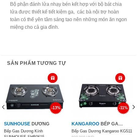
Bộ phận đánh lửa nhạy bén kết hợp với bộ bát chia
lửa được thiết kế tiết kiệm ga, các bà nội trợ hoàn
toàn có thể yên tâm sáng tạo nên những món ăn ngon
miệng cho cả gia đình.
SẢN PHẨM TƯƠNG TỰ
-13%
-11%
SUNHOUSE
DƯƠNG
KANGAROO
BẾP GA
DƯƠNG KÍNH
Bếp Gas Dương Kính
Bếp Gas Dương Kangaroo KG511
SUNHOUSE SHB0615
890,000
VND