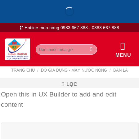
Skip
to
content
Hotline mua hàng 0983 667 888 - 0383 667 888
Tìm
kiếm:
MENU
TRANG CHỦ
/
ĐỒ GIA DỤNG - MÁY NƯỚC NÓNG
/
BÀN LÀ
LỌC
Open this in UX Builder to add and edit
content