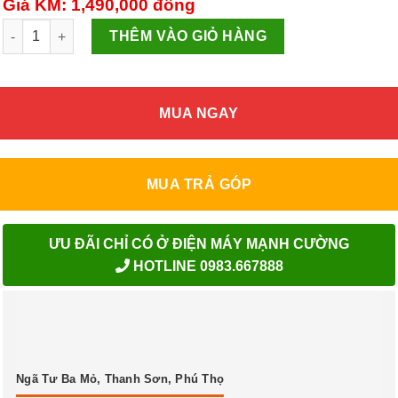
Giá KM: 1,490,000
đồng
Bàn là hơi nước không dây Panasonic NI-WL30VRA số lượng
THÊM VÀO GIỎ HÀNG
MUA NGAY
MUA TRẢ GÓP
ƯU ĐÃI CHỈ CÓ Ở ĐIỆN MÁY MẠNH CƯỜNG
HOTLINE 0983.667888
Ngã Tư Ba Mỏ, Thanh Sơn, Phú Thọ