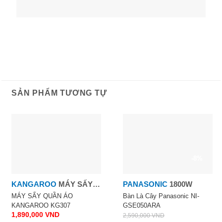
SẢN PHẨM TƯƠNG TỰ
-8%
KANGAROO
MÁY SẤY
PANASONIC
1800W
QUẦN ÁO KANGAROO
MÁY SẤY QUẦN ÁO
Bàn Là Cây Panasonic NI-
KANGAROO KG307
GSE050ARA
KG307
1,890,000
VND
2,590,000
VND